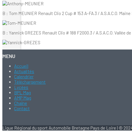
B : Tom MEUNIER Renault Clio 2 Cup # 153 A-FA.3 / A.S.A.C.O. Maine
B : Yannick GREZES Renault Clio # 188 F2000.3 / A.S.A.C.O. Vallée de 
MENU
Accueil
Actualités
Calendrier
Téléchargement
Lycées
BPL Mag
AMP Mag
Chaîne
Contact
Ligue Régional du sport Automobile Bretagne Pays de Loire | © 2024