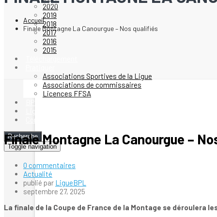
2020
2019
Accueil
2018
Finale Montagne La Canourgue – Nos qualifiés
2017
2016
2015
Téléchargement
Pratiquer
Associations Sportives de la Ligue
Associations de commissaires
Licences FFSA
BPL Magazine
Ligue Karting
Contact
Finale Montagne La Canourgue – Nos
Recherche
Toggle navigation
0 commentaires
Actualité
publié par
LigueBPL
septembre 27, 2025
La finale de la Coupe de France de la Montage se déroulera l