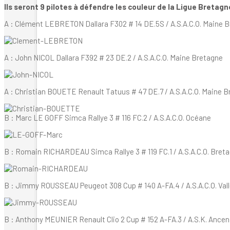
Ils seront 9 pilotes à défendre les couleur de la Ligue Bretagne
A : Clément LEBRETON Dallara F302 # 14 DE.5S / A.S.A.C.O. Maine 
A : John NICOL Dallara F392 # 23 DE.2 / A.S.A.C.O. Maine Bretagne
A : Christian BOUETE Renault Tatuus # 47 DE.7 / A.S.A.C.O. Maine 
B : Marc LE GOFF Simca Rallye 3 # 116 FC.2 / A.S.A.C.O. Océane
B : Romain RICHARDEAU Simca Rallye 3 # 119 FC.1 / A.S.A.C.O. Bret
B : Jimmy ROUSSEAU Peugeot 308 Cup # 140 A-FA.4 / A.S.A.C.O. Vallé
B : Anthony MEUNIER Renault Clio 2 Cup # 152 A-FA.3 / A.S.K. Ancen