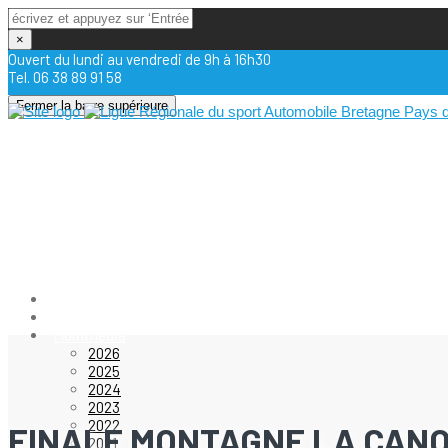
×
Ouvert du lundi au vendredi de 9h à 16h30
Tel. 06 38 89 91 58
Fermer la barre supérieure
Actualités
Calendrier
Multimédia
2026
2025
2024
2023
2022
FINALE MONTAGNE LA CANO
2021