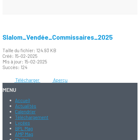
Slalom_Vendée_Commissaires_2025
Taille du fichier: 124.93 KB
Créé: 15-02-2025
Mis à jour: 15-02-2025
Succès: 124
Télécharger
Aperçu
MENU
Accueil
Actualités
Calendrier
Téléchargement
Lycées
BPL Mag
AMP Mag
Chaîne