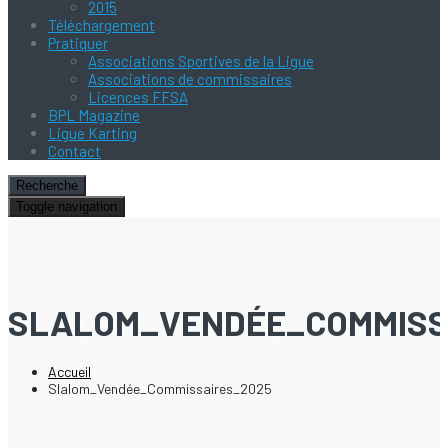
2015
Téléchargement
Pratiquer
Associations Sportives de la Ligue
Associations de commissaires
Licences FFSA
BPL Magazine
Ligue Karting
Contact
Recherche
Toggle navigation
SLALOM_VENDÉE_COMMISS
Accueil
Slalom_Vendée_Commissaires_2025