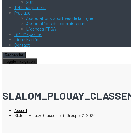
2015
Téléchargement
Pratiquer
Associations Sportives de la Ligue
Associations de commissaires
Licences FFSA
BPL Magazine
Ligue Karting
Contact
Recherche
Toggle navigation
SLALOM_PLOUAY_CLASSE
Accueil
Slalom_Plouay_Classement_Groupes2_2024