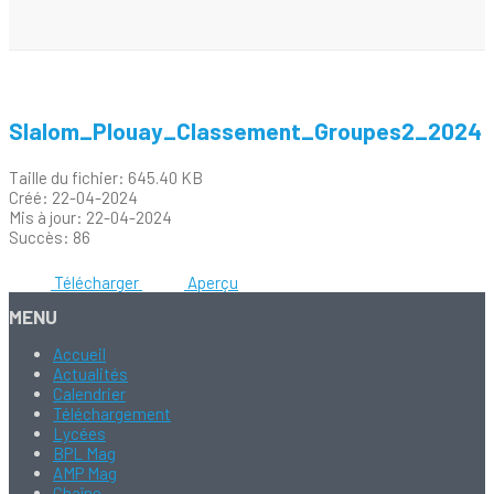
Slalom_Plouay_Classement_Groupes2_2024
Taille du fichier: 645.40 KB
Créé: 22-04-2024
Mis à jour: 22-04-2024
Succès: 86
Télécharger
Aperçu
MENU
Accueil
Actualités
Calendrier
Téléchargement
Lycées
BPL Mag
AMP Mag
Chaîne