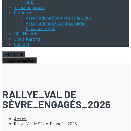
2015
Téléchargement
Pratiquer
Associations Sportives de la Ligue
Associations de commissaires
Licences FFSA
BPL Magazine
Ligue Karting
Contact
Recherche
Toggle navigation
RALLYE_VAL DE
SÈVRE_ENGAGÉS_2026
Accueil
Rallye_Val de Sèvre_Engagés_2026