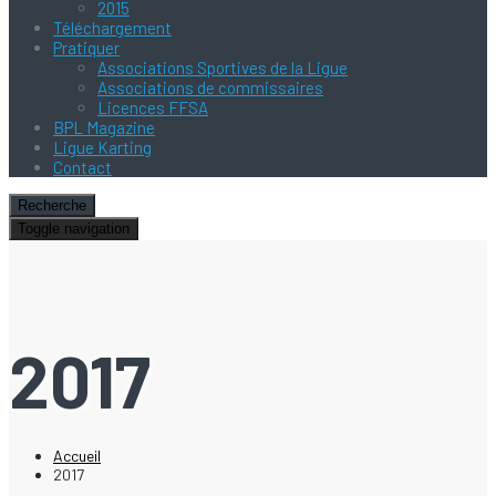
2015
Téléchargement
Pratiquer
Associations Sportives de la Ligue
Associations de commissaires
Licences FFSA
BPL Magazine
Ligue Karting
Contact
Recherche
Toggle navigation
2017
Accueil
2017